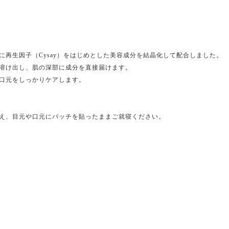
に再生因子（Cysay）をはじめとした美容成分を結晶化して配合しました。
溶け出し、肌の深部に成分を直接届けます。
口元をしっかりケアします。
え、目元や口元にパッチを貼ったままご就寝ください。