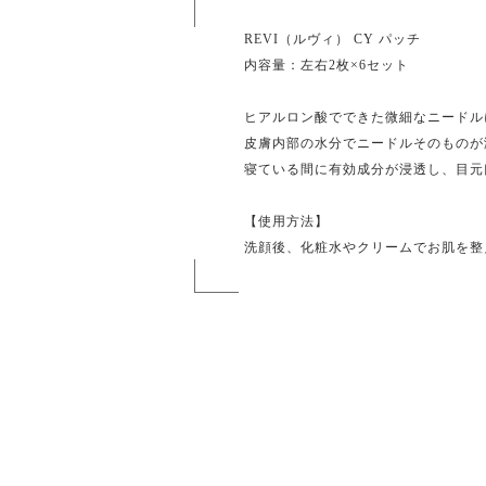
REVI（ルヴィ） CY パッチ
内容量：左右2枚×6セット
ヒアルロン酸でできた微細なニードル
皮膚内部の水分でニードルそのものが
寝ている間に有効成分が浸透し、目元
【使用方法】
洗顔後、化粧水やクリームでお肌を整