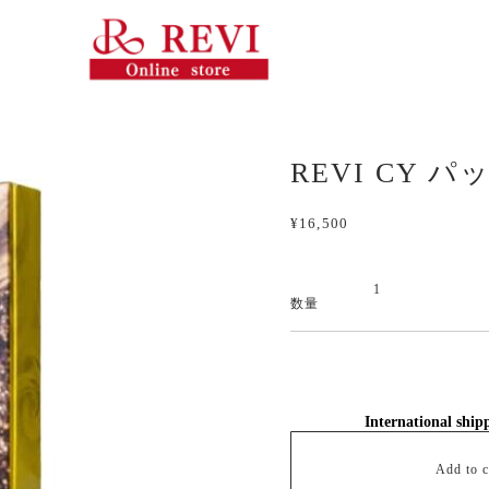
REVI CY パ
¥16,500
数量
International ship
Add to c