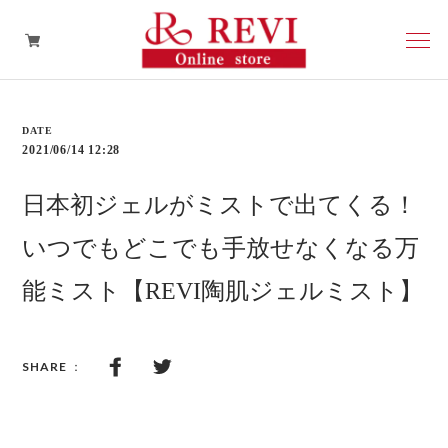
再生因子
2021/06/14 12:28
スキンケア
日本初ジェルがミストで出てくる！
ヘアケア
いつでもどこでも手放せなくなる万
能ミスト【REVI陶肌ジェルミスト】
その他