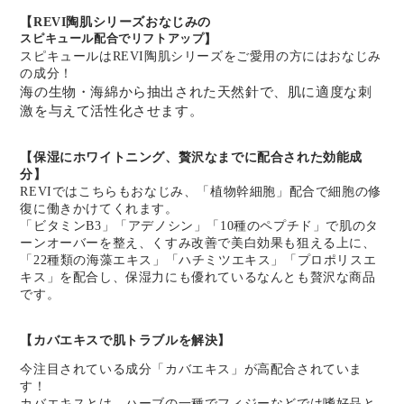
【REVI陶肌シリーズおなじみの
スピキュール配合でリフトアップ
】
スピキュールはREVI陶肌シリーズをご愛用の方にはおなじみ
の成分！
海の生物・海綿から抽出された天然針で、肌に適度な刺
激を与えて活性化させます。
【保湿にホワイトニング、贅沢なまでに配合された効能成
分】
REVIではこちらもおなじみ、「植物幹細胞」配合で細胞の修
復に働きかけてくれます。
「ビタミンB3」「アデノシン」「10種のペプチド」で肌のタ
ーンオーバーを整え、くすみ改善で美白効果も狙える上に、
「22種類の海藻エキス」「ハチミツエキス」「プロポリスエ
キス」を配合し、保湿力にも優れているなんとも贅沢な商品
です。
【カバエキスで肌トラブルを解決】
今注目されている成分「カバエキス」が高配合されていま
す！
カバエキスとは、ハーブの一種でフィジーなどでは嗜好品と